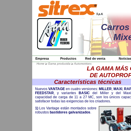
Carros
Mix
Empresa
Productos
Red de venta
Noticia
Home
Gama producida
Automotrices
LA GAMA MÁS 
DE AUTOPRO
Características técnicas
Nuevos
VANTAGE
en cuatro versiones:
MILLER
,
MAXI
,
RAP
FEEDSTAR
, y variantes
BASIC
del Miller y del Maxi
capacidad de carga de 11 a 27 MC, son los únicos capa
satisfacer todas las exigencias de los criadores.
1)
Los Vantage están montados sobre
robustos
bastidores galvanizados
.