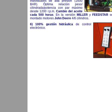
individuales de alta presión (1600
BAR). Óptima relación peso/
cilindrada/potencia con par máximo
desde 1200 r.p.m.
Cambio del aceite
cada 500 horas
. En la versión
MILLER
y
FEEDSTAR
s
montado motores
John Deere
4/6 cilindros.
6)
100% gestión hidráulica
de control
electrónico.