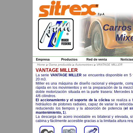
Carros
Mix
Empresa
Productos
Red de venta
Noticia
Home
Gama producida
Automotrices
VANTAGE MILLER
VANTAGE MILLER
La serie
VANTAGE MILLER
se encuentra disponible en 5 
20 m3.
Miller es una máquina de diseño racional y elegante, com
rápida en los movimientos y en la preparación de la mezc
doble motorización situada en la parte trasera: Mercedes
4/6 cilindros.
El accionamiento y el soporte de la cóclea
se realiza a 
hidráulico de pistones radiales, capaz de variar la veloci
reduciendo los tiempos y la absorción de potencia (
el s
mantenimiento, 1
).
La descarga de acero inoxidable es bilateral y elevada, s
cabina y fácilmente accesible gracias a la limitada altura res