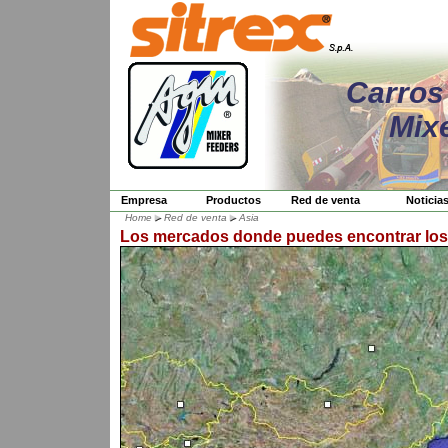
Carros
Mix
Empresa
Productos
Red de venta
Noticia
Home
Red de venta
Asia
Los mercados donde puedes encontrar los 