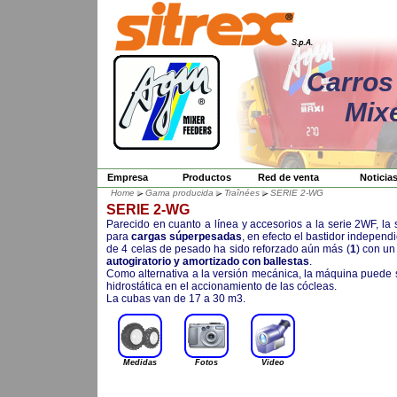
Carros
Mix
Empresa
Productos
Red de venta
Noticia
Home
Gama producida
Traînées
SERIE 2-WG
SERIE 2-WG
Parecido en cuanto a línea y accesorios a la serie 2WF, la 
para
cargas súperpesadas
, en efecto el bastidor independ
de 4 celas de pesado ha sido reforzado aún más (
1
) con u
autogiratorio y amortizado con ballestas
.
Como alternativa a la versión mecánica, la máquina puede
hidrostática en el accionamiento de las cócleas.
La cubas van de 17 a 30 m3.
Medidas
Fotos
Video