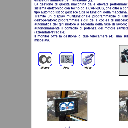
emissioni dannose per l’ambiente (
2
).
La gestione di questa macchina dalle elevate performanc
sistema elettronico con tecnologia CAN-BUS, che oltre a con
tipo automobilistico gestisce tutte le funzioni della macchina.
Tramite un display multifunzionale programmabile di ult
dell’operatore: programmare i giri della coclea di miscela
automatica dei giri motore a seconda della fase di lavoro;
autonomamente il controllo di potenza del motore (antista
(aziendale/stradale).
Il monitor offre la gestione di due telecamere (
4
), una su
miscelata.
Misure
Foto
Video
(3)