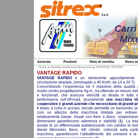
Carri
Mix
Azienda
Prodotti
Rete di vendita
News ed
Home
Gamma prodotti
Semoventi
VANTAGE RAPIDO
VANTAGE RAPIDO
VANTAGE RAPIDO
è un semovente appositamente pr
circolazione stradale, (omologato a 40 Km/h, da 14 a 20 T).
Concentrando l’esperienza ed il massimo della qualità 
nostro centro progettazione Ag.m., ha ottenuto un mezzo dal
e funzionali, che assicura velocità su strada in tutta 
performance sull’off-road, sicuramente
una macchina ido
cooperative e grandi aziende che necessitano di grandi p
Il telaio a culla in acciaio zincato permette un baricentro 
così un altezza della macchina limitata per entrare
relativamente basse. Assali con freni a disco, sospension
dimensioni garantiscono aderenza e stabilità (
1
). La tra
avvale di un differenziale autobloccante con cambio di vel
diesel Mercedes Benz, 4/6 cilindri, collocati sulla part
macchina, garantiscono l’abbattimento dei consumi e la