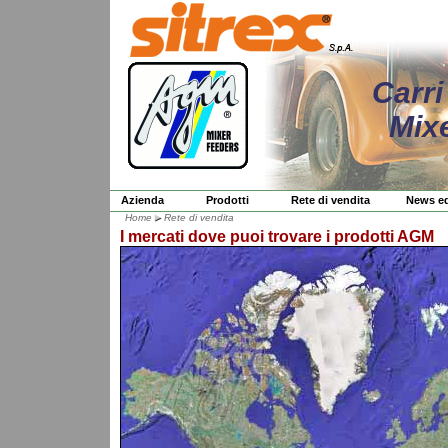
Carri
Mix
Azienda
Prodotti
Rete di vendita
News ed
Home
Rete di vendita
I mercati dove puoi trovare i prodotti AGM