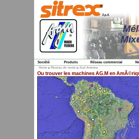
Mél
Mix
Société
Produits
Réseau commercial
N
Home
Reseau de vente
Sud America
Ou trouver les machines AG.M en AmÃ©riq